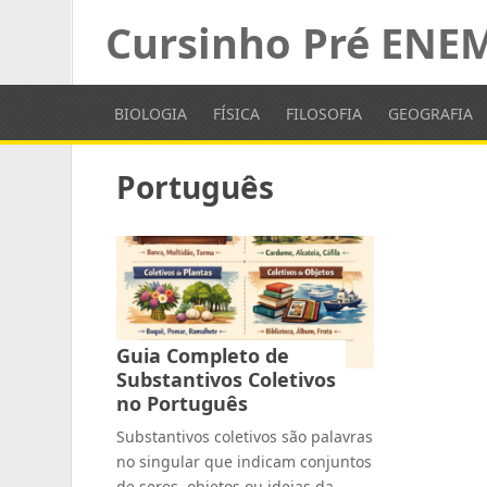
Cursinho Pré ENE
BIOLOGIA
FÍSICA
FILOSOFIA
GEOGRAFIA
Português
Guia Completo de
Substantivos Coletivos
no Português
Substantivos coletivos são palavras
no singular que indicam conjuntos
de seres, objetos ou ideias da