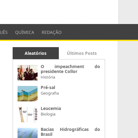
UÊS
QUÍMICA
REDAÇÃO
Aleatórios
Últimos Posts
O impeachment do
presidente Collor
História
Pré-sal
Geografia
Leucemia
Biologia
Bacias Hidrográficas do
Brasil