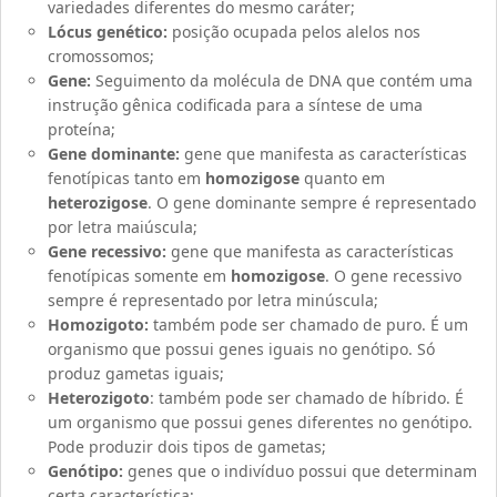
variedades diferentes do mesmo caráter;
Lócus genético:
posição ocupada pelos alelos nos
cromossomos;
Gene:
Seguimento da molécula de DNA que contém uma
instrução gênica codificada para a síntese de uma
proteína;
Gene dominante:
gene que manifesta as características
fenotípicas tanto em
homozigose
quanto em
heterozigose
. O gene dominante sempre é representado
por letra maiúscula;
Gene recessivo:
gene que manifesta as características
fenotípicas somente em
homozigose
. O gene recessivo
sempre é representado por letra minúscula;
Homozigoto:
também pode ser chamado de puro. É um
organismo que possui genes iguais no genótipo. Só
produz gametas iguais;
Heterozigoto
: também pode ser chamado de híbrido. É
um
organismo que possui genes diferentes no genótipo.
Pode produzir dois tipos de gametas;
Genótipo:
genes que o indivíduo possui que determinam
certa característica;