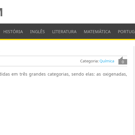
M
HISTÓRIA
INGLÊS
LITERATURA
MATEMÁTICA
PORTUG
s
Categoria:
Química
0
idas em três grandes categorias, sendo elas: as oxigenadas,