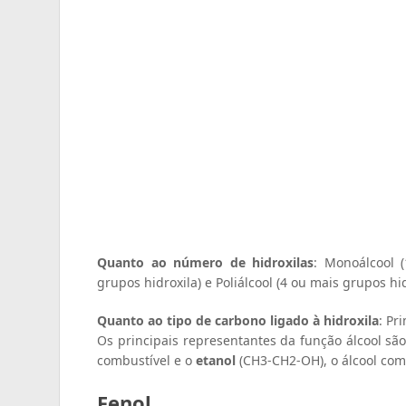
Quanto ao número de hidroxilas
: Monoálcool (
grupos hidroxila) e Poliálcool (4 ou mais grupos hid
Quanto ao tipo de carbono ligado à hidroxila
: Pr
Os principais representantes da função álcool sã
combustível e o
etanol
(CH3-CH2-OH), o álcool co
Fenol