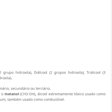
1 grupo hidroxila), Diálcool (2 grupos hidroxila), Triálcool (3
roxila).
imário, secundário ou terciário.
o o
metanol
(CH3-OH), álcool extremamente tóxico usado como
mum, também usado como combustível.