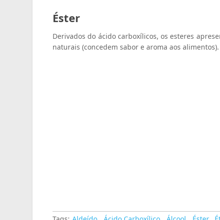
Éster
Derivados do ácido carboxílicos, os esteres apres
naturais (concedem sabor e aroma aos alimentos).
Tags:
Aldeído
,
Ácido Carboxílico
,
Álcool
,
Éster
,
É