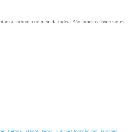
entam a carbonila no meio da cadeia. São famosos flavorizantes
ter
,
Cetona
,
Etanol
,
Fenol
,
Funções Inorgânicas
,
Funções