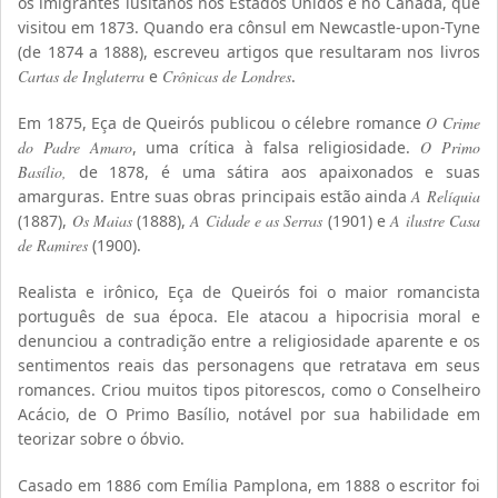
os imigrantes lusitanos nos Estados Unidos e no Canadá, que
visitou em 1873. Quando era cônsul em Newcastle-upon-Tyne
(de 1874 a 1888), escreveu artigos que resultaram nos livros
Cartas de Inglaterra
e
Crônicas de Londres
.
Em 1875, Eça de Queirós publicou o célebre romance
O Crime
do Padre Amaro
, uma crítica à falsa religiosidade.
O Primo
Basílio,
de 1878, é uma sátira aos apaixonados e suas
amarguras. Entre suas obras principais estão ainda
A Relíquia
(1887),
Os Maias
(1888),
A Cidade e as Serras
(1901) e
A ilustre Casa
de Ramires
(1900).
Realista e irônico, Eça de Queirós foi o maior romancista
português de sua época. Ele atacou a hipocrisia moral e
denunciou a contradição entre a religiosidade aparente e os
sentimentos reais das personagens que retratava em seus
romances. Criou muitos tipos pitorescos, como o Conselheiro
Acácio, de O Primo Basílio, notável por sua habilidade em
teorizar sobre o óbvio.
Casado em 1886 com Emília Pamplona, em 1888 o escritor foi