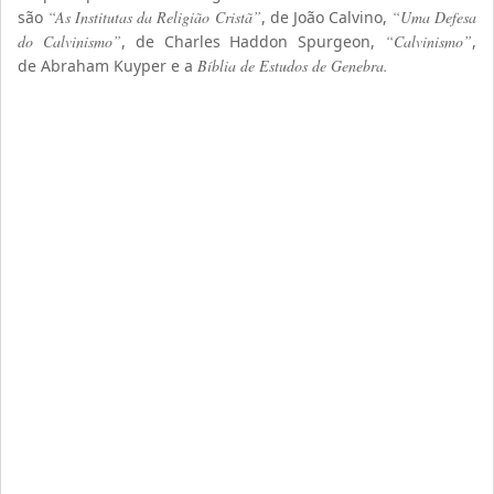
são
“As Institutas da Religião Cristã”
, de João Calvino,
“Uma Defesa
do Calvinismo”
, de Charles Haddon Spurgeon,
“Calvinismo”
,
de Abraham Kuyper e a
Bíblia de Estudos de Genebra.