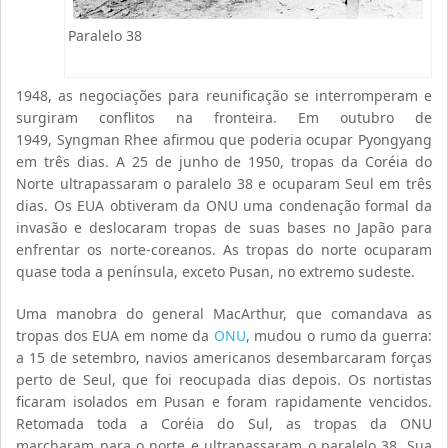
Paralelo 38
1948, as negociações para reunificação se interromperam e
surgiram conflitos na fronteira. Em outubro de
1949, Syngman Rhee afirmou que poderia ocupar Pyongyang
em três dias. A 25 de junho de 1950, tropas da Coréia do
Norte ultrapassaram o paralelo 38 e ocuparam Seul em três
dias. Os EUA obtiveram da ONU uma condenação formal da
invasão e deslocaram tropas de suas bases no Japão para
enfrentar os norte-coreanos. As tropas do norte ocuparam
quase toda a península, exceto Pusan, no extremo sudeste.
Uma manobra do general MacArthur, que comandava as
tropas dos EUA em nome da
ONU
, mudou o rumo da guerra:
a 15 de setembro, navios americanos desembarcaram forças
perto de Seul, que foi reocupada dias depois. Os nortistas
ficaram isolados em Pusan e foram rapidamente vencidos.
Retomada toda a Coréia do Sul, as tropas da ONU
marcharam para o norte e ultrapassaram o paralelo 38. Sua