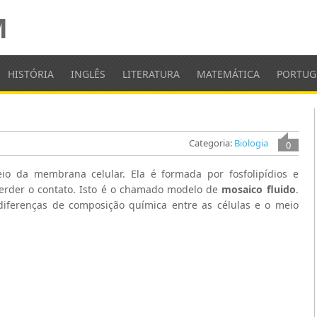
M
HISTÓRIA
INGLÊS
LITERATURA
MATEMÁTICA
PORTUG
Categoria:
Biologia
0
o da membrana celular. Ela é formada por fosfolipídios e
perder o contato. Isto é o chamado modelo de
mosaico fluido
.
ferenças de composição química entre as células e o meio