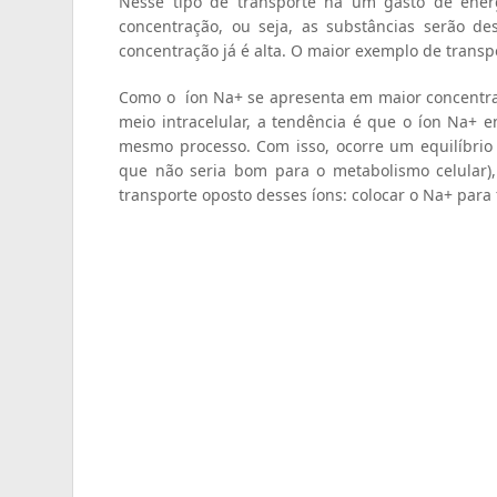
Nesse tipo de transporte há um gasto de ener
concentração, ou seja, as substâncias serão d
concentração já é alta. O maior exemplo de transp
Como o íon Na+ se apresenta em maior concentraç
meio intracelular, a tendência é que o íon Na+ en
mesmo processo. Com isso, ocorre um equilíbrio 
que não seria bom para o metabolismo celular),
transporte oposto desses íons: colocar o Na+ para 