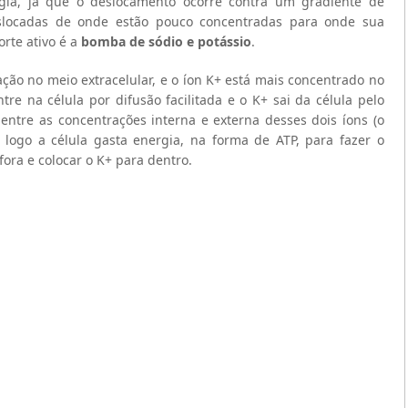
gia, já que o deslocamento ocorre contra um gradiente de
eslocadas de onde estão pouco concentradas para onde sua
orte ativo é a
bomba de sódio e potássio
.
ão no meio extracelular, e o íon K+ está mais concentrado no
tre na célula por difusão facilitada e o K+ sai da célula pelo
entre as concentrações interna e externa desses dois íons (o
 logo a célula gasta energia, na forma de ATP, para fazer o
fora e colocar o K+ para dentro.