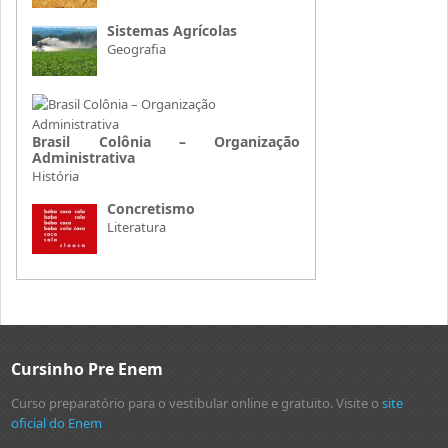
Sistemas Agrícolas
Geografia
Brasil Colônia – Organização
Administrativa
História
Concretismo
Literatura
Cursinho Pre Enem
Curso preparatório para o vestibular online e gratuito. Visite o
site
oficial do Enem