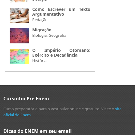
Como Escrever um Texto
Argumentativo
Redação
Migração
Biologia
,
Geografia
O Império Otomano:
Exército e Decadência
História
Cursinho Pre Enem
Curso preparatório para o vestibular online e gratuito. Visite o
site
oficial do Enem
Dicas do ENEM em seu email