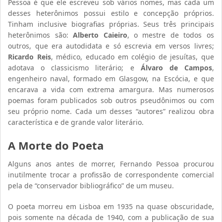
Pessoa é que ele escreveu sob vários nomes, mas cada um
desses heterônimos possui estilo e concepção próprios.
Tinham inclusive biografias próprias. Seus três principais
heterônimos são:
Alberto Caieiro
, o mestre de todos os
outros, que era autodidata e só escrevia em versos livres;
Ricardo Reis
, médico, educado em colégio de jesuítas, que
adotava o classicismo literário; e
Álvaro de Campos
,
engenheiro naval, formado em Glasgow, na Escócia, e que
encarava a vida com extrema amargura. Mas numerosos
poemas foram publicados sob outros pseudônimos ou com
seu próprio nome. Cada um desses “autores” realizou obra
característica e de grande valor literário.
A Morte do Poeta
Alguns anos antes de morrer, Fernando Pessoa procurou
inutilmente trocar a profissão de correspondente comercial
pela de “conservador bibliográfico” de um museu.
O poeta morreu em Lisboa em 1935 na quase obscuridade,
pois somente na década de 1940, com a publicação de sua